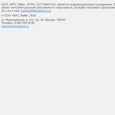
ООО «МТС Лайв», ОГРН: 1137746647114, является информационным посредником. В сл
объект интеллектуальной собственности нарушаются, он может направить претензию по 
support@ticketland.ru
2А и по e-mail:
.
© ООО «МТС Лайв», 2026
ул. Воронцовская, д. 1/3, стр. 2А, Москва, 109147
Телефон: 8 800 250 46 65
support@ticketland.ru