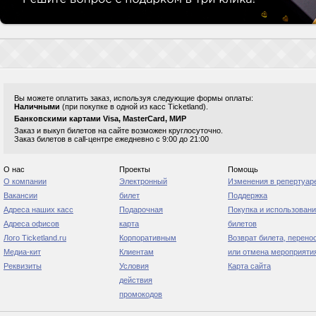
Вы можете оплатить заказ, используя следующие формы оплаты:
Наличными
(при покупке в одной из касс Ticketland).
Банковскими картами Visa, MasterCard, МИР
Заказ и выкуп билетов на сайте возможен круглосуточно.
Заказ билетов в call-центре ежедневно с 9:00 до 21:00
О нас
Проекты
Помощь
О компании
Электронный
Изменения в репертуар
Вакансии
билет
Поддержка
Адреса наших касс
Подарочная
Покупка и использован
Адреса офисов
карта
билетов
Лого Ticketland.ru
Корпоративным
Возврат билета, перено
Медиа-кит
Клиентам
или отмена мероприяти
Реквизиты
Условия
Карта сайта
действия
промокодов